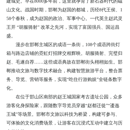
建城史。早在
8000
多年前，这里就孕育了新石器时代的磁
山文化。战国时期，邯郸为赵国的都城，历经
8
代王侯、
1
58
个春秋，成为赵国的政治、军事中心。一代英主赵武灵
王开 “胡服骑射” 改革之先河，实现了富国强兵、国运昌
盛。
漫步在邯郸主城区的成语一条街，
108
个成语跨街灯
箱与路边店铺的霓虹灯招牌交相辉映。胡服骑射、完璧归
赵、毛遂自荐……这些成语典故在邯郸街头栩栩如生。邯
郸推动文旅与数字技术融合，构建智慧旅游平台，整合票
务、导览、营销等服务，实现“吃住行游购娱”全链条数字
化。
在位于邯山区南部的赵王城国家考古遗址公园，众多
游客化身探险家，跟随数字导览员穿越
“赵都迁徙”“逶迤
王城”等场景。邯郸市
文旅以科技为桥梁，构建可参与、
可体验的文化消费场景，让游客在沉浸式互动中建立与历