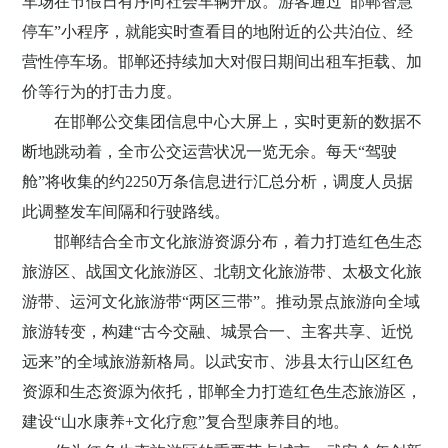
车场在节假日有序向社会车辆开放。游客通过
“邯郸智慧
停车”小程序，就能实时查看目的地附近的公共泊位、经
营性停车场。邯郸还持续加大对假日期间出租车拒载、加
价等行为的打击力度。
在邯郸公交集团信息中心大屏上，实时更新的数据不
断地跳动着，全市公交运营状况一览无余。每天
“驾驶
舱”将收集的约
2250
万条信息进行汇总分析，调度人员据
此调整发车间隔和行驶路线。
邯郸结合全市文化旅游资源分布，着力打造红色生态
旅游区、战国文化旅游区、北朝文化旅游带、太极文化旅
游带、运河文化旅游带
“两区三带”。推动景点旅游向全域
旅游转变，构建“古今交融、城景合一、主客共享、近悦
远来”的全域旅游新格局。以武安市、涉县太行山区红色
资源和生态资源为依托，邯郸全力打造红色生态旅游区，
建设“山水康养
+
文化疗愈”复合型康养目的地。