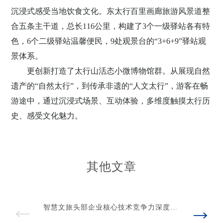
沉浸式感受当地饮食文化。东太行百里画廊旅游风景道整
合五条主干道，总长
116
公里，构建了
3
个一级驿站各有特
色，
6
个二级驿站温馨便民，
9
处观景台的“
3+6+9
”驿站观
景体系。
更创新打造了太行山活态小微博物馆群。从展现自然
遗产的
“自然太行”，到传承非遗的“人文太行”，游客在畅
游途中，通过沉浸式场景、互动体验，多维度触摸太行历
史、感受文化魅力。
其他文章
智慧文旅头部企业核心技术竞争力深度剖
析