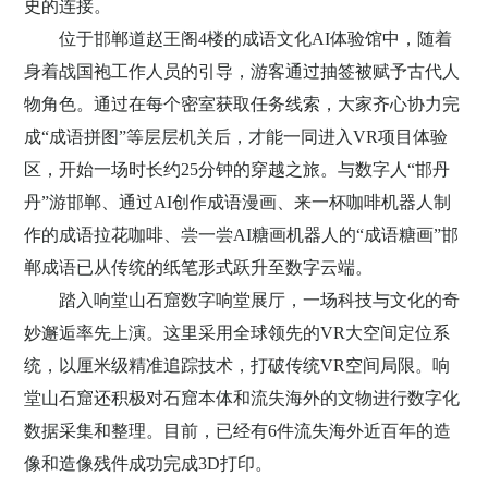
史的连接。
位于邯郸道赵王阁
4
楼的成语文化
AI
体验馆中，随着
身着战国袍工作人员的引导，游客通过抽签被赋予古代人
物角色。通过在每个密室获取任务线索，大家齐心协力完
成“成语拼图”等层层机关后，才能一同进入
VR
项目体验
区，开始一场时长约
25
分钟的穿越之旅。与数字人“邯丹
丹”游邯郸、通过
AI
创作成语漫画、来一杯咖啡机器人制
作的成语拉花咖啡、尝一尝
AI
糖画机器人的“成语糖画”邯
郸成语已从传统的纸笔形式跃升至数字云端。
踏入响堂山石窟数字响堂展厅，一场科技与文化的奇
妙邂逅率先上演。这里采用全球领先的
VR
大空间定位系
统，以厘米级精准追踪技术，打破传统
VR
空间局限。响
堂山石窟还积极对石窟本体和流失海外的文物进行数字化
数据采集和整理。目前，已经有
6
件流失海外近百年的造
像和造像残件成功完成
3D
打印。