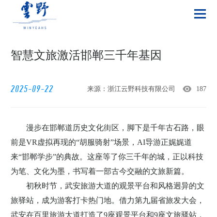
智慧文旅激活邯郸三千年基因
2025-09-22
来源：浙江云野科技有限公司
187
漫步在邯郸道历史文化街区，脚下是千年古石路，眼
前是
VR
虚拟再现的“胡服骑射”场景，
AI
导游正娓娓道
来“邯郸学步”的典故。这座等了你三千年的城，正以科技
为笔、文化为墨，书写着一部古今交融的文旅新篇。
初秋时节，武安旅游大道的观景平台和风格迥异的文
旅驿站，成为游客打卡热门地。借力第九届省旅发大会，
武安在百里旅游大道打造了
9
座观景平台和
9
座文旅驿站，