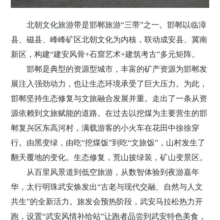
北朝文化旅游带是邯郸旅游
“三带”之一。邯郸以临漳
县、磁县、峰峰矿区北朝文化为内核，联动成安县、冀南
新区，构建“建安风骨
+
石窟艺术
+
建筑考古”多元矩阵。
邯郸是典型的资源型城市，丰富的矿产资源为邯郸发
展注入强劲动力，也让生态环境承受了巨大压力。为此，
邯郸坚持生态修复与文旅融合发展并重。走出了一条从资
源依赖到文旅赋能的道路。在过去以挖煤为主要营生的邯
郸复兴区东高河村，满载游客的小火车在花田中徐徐穿
行。由黑变绿，由吃
“挖煤饭”到吃“文旅饭”，山村发生了
翻天覆地的变化。生态修复，荒山披绿装，矿山变景区。
从百里风景道到低空旅游，从数智体验到夜游嘉年
华，太行明珠武安焕发出
“古老与现代交融、自然与人文
共生”的全新活力。旅发会预热阶段，武安马拉松热力开
跑，设置“武安风情补给站”让跑者品尝到武安特色美食，