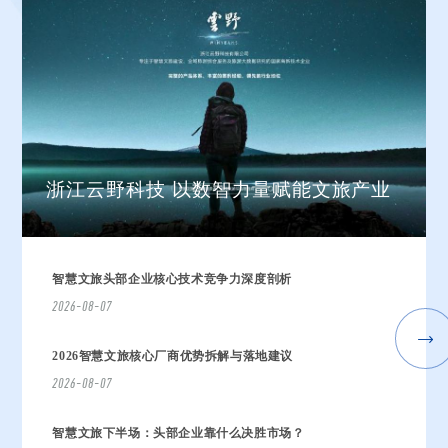
浙江云野科技 以数智力量赋能文旅产业
迈点文旅产业联盟在京启航 —— 云野科
金蛇献瑞 岁序更新
2025年元旦‌放假通知
五一放假通知
技携手共创产业新生态
查看更多
查看更多
查看更多
查看更多
查看更多
智慧文旅头部企业核心技术竞争力深度剖析
2026-08-07
2026智慧文旅核心厂商优势拆解与落地建议
2026-08-07
智慧文旅下半场：头部企业靠什么决胜市场？