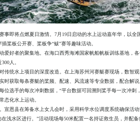
赛事即将点燃夏日激情。
7
月
19
日启动的水上运动嘉年华，以全
插桨板公开赛、桨板争“鲅”赛等趣味活动。
动爱好者的聚集地。在海口西秀海滩国家帆船帆板训练基地，各
近
300
人。
对传统水上项目的深度改造。在上海苏州河赛艇赛现场，数智观
实时获取每条赛艇的桨频、配速、风流速等专业数据，配合解说
每位选手的每次冲刺数据，“平台数据可回溯到桨手每一次冲刺
常态化水上运动。
。宣恩县在筹备水上女儿会时，采用科学水位调度系统确保活动
动在浅水区进行。”活动现场每
50
米配置一名持证救生员，并配备