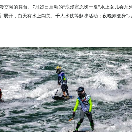
漫交融的舞台。
7
月
29
日启动的“浪漫宣恩嗨一夏”水上女儿会系
蹈”展开，白天有水上闯关、千人水仗等趣味活动；夜晚则变身“