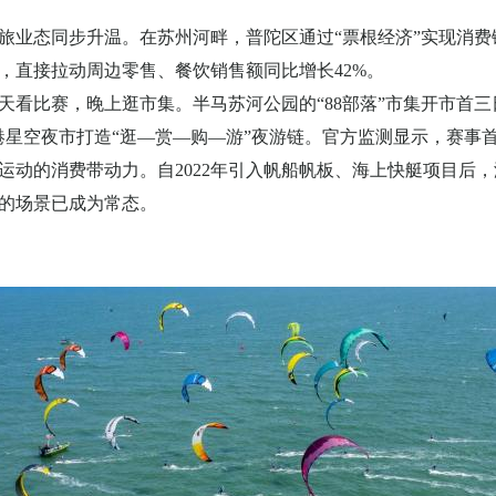
旅业态同步升温。在苏州河畔，普陀区通过
“票根经济”实现消
，直接拉动周边零售、餐饮销售额同比增长
42%
。
天看比赛，晚上逛市集。半马苏河公园的
“
88
部落”市集开市首三
港星空夜市打造“逛—赏—购—游”夜游链。官方监测显示，赛事
运动的消费带动力。自
2022
年引入帆船帆板、海上快艇项目后，
的场景已成为常态。