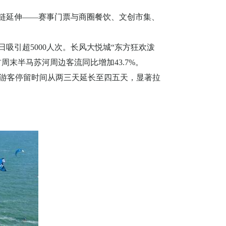
费链延伸——赛事门票与商圈餐饮、文创市集、
日吸引超
5000
人次。长风大悦城“东方狂欢泼
首周末半马苏河周边客流同比增加
43.7%
。
游客停留时间从两三天延长至四五天，显著拉