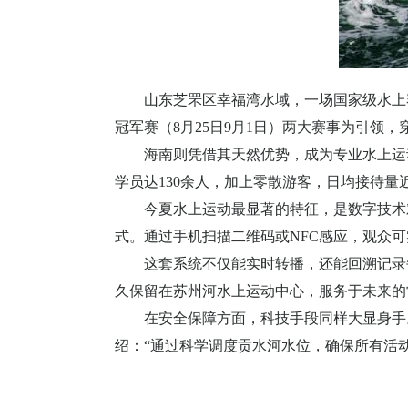
山东芝罘区幸福湾水域，一场国家级水上
冠军赛（
8
月
25
日
9
月
1
日）两大赛事为引领，穿
海南则凭借其天然优势，成为专业水上运
学员达
130
余人，加上零散游客，日均接待量
今夏水上运动最显著的特征，是数字技术
式。通过手机扫描二维码或
NFC
感应，观众可
这套系统不仅能实时转播，还能回溯记录
久保留在苏州河水上运动中心，服务于未来的
在安全保障方面，科技手段同样大显身手
绍：
“通过科学调度贡水河水位，确保所有活