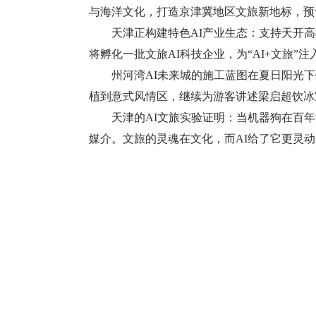
与海洋文化，打造京津冀地区文旅新地标，预
天津正构建特色
AI
产业生态：支持天开高
将孵化一批文旅
AI
科技企业，为“
AI+
文旅”注
州河湾
AI
未来城的施工蓝图在夏日阳光下
植到意式风情区，继续为游客讲述梁启超饮冰
天津的
AI
文旅实验证明：当机器狗在百年
媒介。文旅的灵魂在文化，而
AI
给了它更灵动