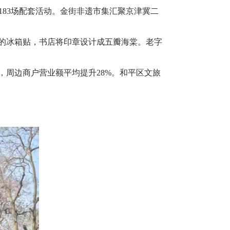
183
场配套活动。金街非遗市集汇聚京津冀二
案的冰箱贴，书店将印章设计成五瓣海棠。老字
，周边商户营业额平均提升
28%
。和平区文旅