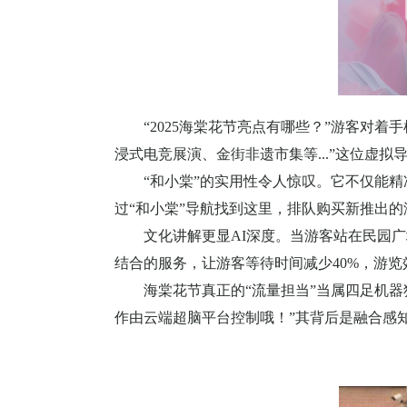
“
2025
海棠花节亮点有哪些？”游客对着手
浸式电竞展演、金街非遗市集等
...
”这位虚拟
“和小棠”的实用性令人惊叹。它不仅能
过“和小棠”导航找到这里，排队购买新推出
文化讲解更显
AI
深度。当游客站在民园广
结合的服务，让游客等待时间减少
40%
，游览
海棠花节真正的
“流量担当”当属四足机
作由云端超脑平台控制哦！”其背后是融合感