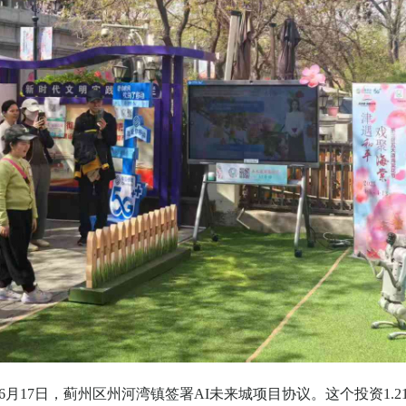
6
月
17
日，蓟州区州河湾镇签署
AI
未来城项目协议。这个投资
1.2