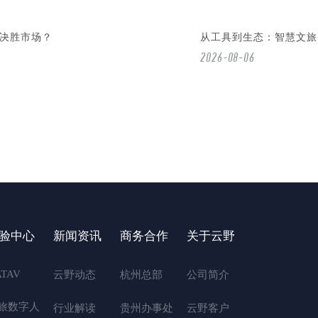
决胜市场？
从工具到生态：智慧文旅
2026-08-06
验中心
新闻资讯
商务合作
关于云野
ATAV
云野动态
杭州总部
公司简介
旅数字人
行业解读
贵州办事处
云野客户