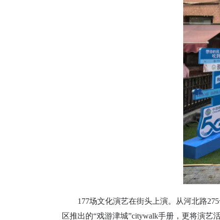
177
场文化演艺在街头上演。从河北路
275
区推出的“戏游津城”
citywalk
手册，更将演艺