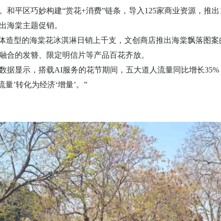
。和平区巧妙构建
“赏花
+
消费”链条，导入
125
家商业资源，推出
出海棠主题促销。
立体造型的海棠花冰淇淋日销上千支，文创商店推出海棠飘落图
融合的发簪、限定明信片等产品百花齐放。
数据显示，搭载
AI
服务的花节期间，五大道人流量同比增长
35%
量’转化为经济‘增量’。”