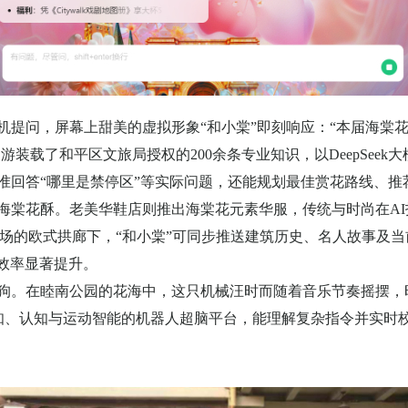
机提问，屏幕上甜美的虚拟形象“和小棠”即刻响应：“本届海棠
导游装载了和平区文旅局授权的
200
余条专业知识，以
DeepSeek
大
精准回答“哪里是禁停区”等实际问题，还能规划最佳赏花路线、
的海棠花酥。老美华鞋店则推出海棠花元素华服，传统与时尚在
AI
场的欧式拱廊下，“和小棠”可同步推送建筑历史、名人故事及当
效率显著提升。
器狗。在睦南公园的花海中，这只机械汪时而随着音乐节奏摇摆，
知、认知与运动智能的机器人超脑平台，能理解复杂指令并实时