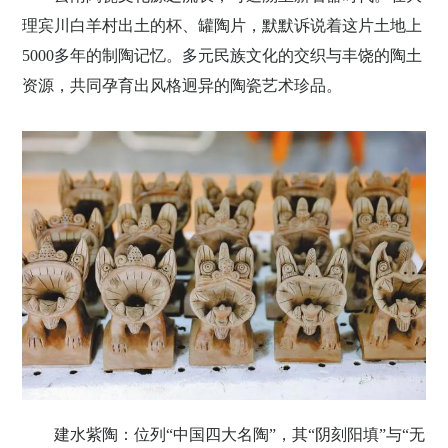
理宾川白羊村出土的杯、罐陶片，默默诉说着这片土地上
5000
多年的制陶记忆。多元民族文化的交织与丰饶的陶土
资源，共同孕育出风格迥异的陶瓷艺术珍品
。
建水紫陶：位列
“中国四大名陶”，其“阴刻阳填”与“无