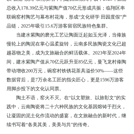
总收入
178.39
亿元与紫陶产值
70
亿元形成共振；临翔区串
联碗窑村陶艺与幕布村花海，形成“文化研学
田园度假”产
品链，
2025
年吸引
15.6
万游客留宿民族特色集群。
当建水紫陶的磨光工艺让陶面泛起如玉光泽，当傣族
慢轮上的陶泥在掌心温柔旋转，云南多民族陶瓷文化已超
越器物之美，成为文旅融合的鲜活载体。
2023
年至
2024
年
间，建水紫陶产值从
70
亿元跃升至
85
亿元，曼飞龙村傣陶
带动增收
200
万元，碗窑村铁锈花茶具溢价
50%
——这些
数据背后，是
7
万余名工匠的指尖匠心，更是
1596
万游客
用脚步投下的文化认同票。
陶土不语，窑火不灭。在
“以文塑旅、以旅彰文”的实
践中，云南陶瓷将二十六种民族的文化基因熔铸于烈火，
让凝固的泥土化作流动的盛宴，在文旅融合的新时代，继
续书写着“各美其美，美美与共”的传奇。