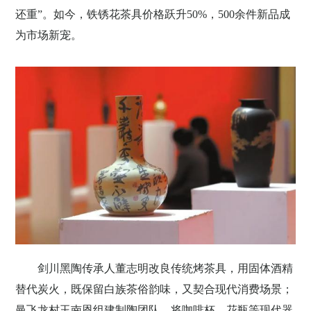
还重”。如今，铁锈花茶具价格跃升
50%
，
500
余件新品成
为市场新宠。
剑川黑陶传承人董志明改良传统烤茶具，用固体酒精
替代炭火，既保留白族茶俗韵味，又契合现代消费场景；
曼飞龙村玉南恩组建制陶团队，将咖啡杯、花瓶等现代器