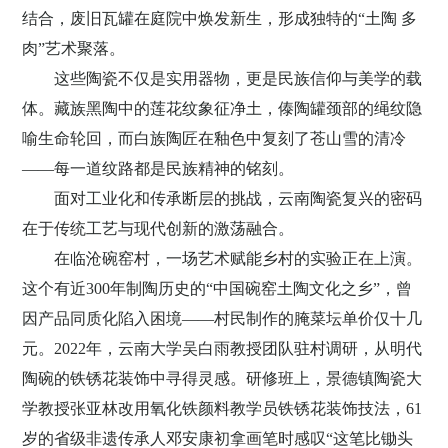
结合，废旧瓦罐在庭院中焕发新生，形成独特的
“土陶
多
肉”艺术聚落。
这些陶瓷不仅是实用器物，更是民族信仰与美学的载
体。藏族黑陶中的莲花纹象征净土，傣陶罐颈部的绳纹隐
喻生命轮回，而白族陶匠在釉色中复刻了苍山雪的清冷
——每一道纹路都是民族精神的铭刻。
面对工业化和传承断层的挑战，云南陶瓷复兴的密码
在于传统工艺与现代创新的激荡融合。
在临沧碗窑村，一场艺术赋能乡村的实验正在上演。
这个有近
300
年制陶历史的“中国碗窑土陶文化之乡”，曾
因产品同质化陷入困境——村民制作的腌菜坛单价仅十几
元。
2022
年，云南大学吴白雨教授团队驻村调研，从明代
陶碗的铁锈花装饰中寻得灵感。研修班上，景德镇陶瓷大
学教授张亚林改用氧化铁颜料教学员铁锈花装饰技法，
61
岁的省级非遗传承人邓安康初拿画笔时感叹“这笔比锄头