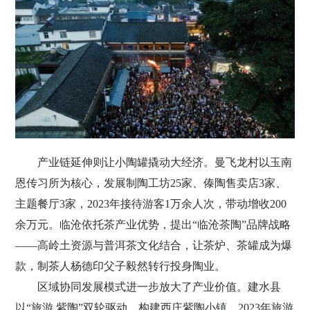
产业链延伸则让小陶罐撬动大经济。曼飞龙村以玉南
恩传习所为核心，发展制陶工坊
25
家、傣陶售卖店
3
家、
主题餐厅
3
家，
2023
年接待游客
1
万余人次，带动增收
200
余万元。临沧依托茶产业优势，提出“临沧茶陶”品牌战略
——高岭土资源与普洱茶文化结合，让茶炉、茶罐成为爆
款，制茶人杨德印父子毅然转行投身陶业。
区域协同发展模式进一步放大了产业价值。建水县
以
“旅游
紫陶”双轮驱动，构建西庄紫陶小镇，
2023
年旅游