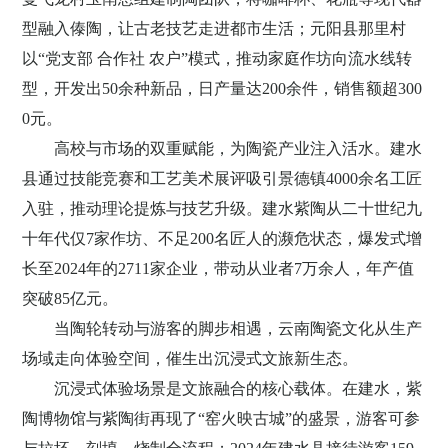
型融入傣陶，让古老技艺走进都市生活；元阳县那里村
以
“党支部
合作社
农户”模式，推动家庭作坊向流水线转
型，开发出
50
余种新品，日产量达
200
余件，销售额超
300
0
元。
高校与市场的双重赋能，为陶瓷产业注入活水。建水
县通过技能竞赛和工艺美术展评吸引景德镇
4000
余名工匠
入驻，推动理论提炼与技艺升级。建水紫陶从二十世纪九
十年代仅
7
家作坊、不足
200
名匠人的濒危状态，爆发式增
长至
2024
年的
2711
家企业，带动从业者
7
万余人，年产值
突破
85
亿元。
当陶轮转动与游客的脚步相遇，云南陶瓷文化从生产
场域走向体验空间，催生出沉浸式文旅新生态。
沉浸式体验场景是文旅融合的核心载体。在建水，紫
陶博物馆与紫陶街再现了
“窑火映古城”的盛景，游客可参