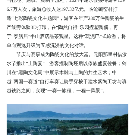
与拉坯、刻填、烧制全流程；
2024
年建水县接待游客
159
6.7
万人次，旅游总收入达
197.32
亿元。临沧碗窑村打
造“七彩陶瓷文化主题园”，游客在年产
280
万件陶瓷的生
产线旁体验
3D
打印，在“陶然自得”乐园捏塑陶偶，再
于“泰膳居”半山酒店品茶观星。这种“玩泥巴”式旅游，将
单向观览升级为五感沉浸的文化对话。
节庆与赛事成为陶瓷文化的放大器。元阳那里村借泼
水节推出
“土陶宴”，游客捏制陶坯后以傣族盛宴佐餐；剑
川在“黑陶文化周”中展示木雕与土陶的共生艺术；中
越“两国一赛道”自行车赛让骑手穿梭于建水紫陶工坊与滇
越铁路之间，实现“一赛一旅程，一程一风景”。