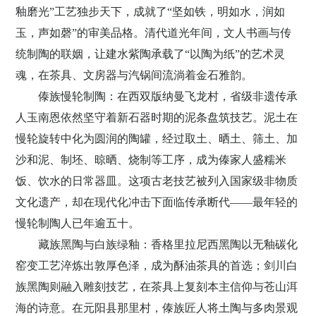
釉磨光”工艺独步天下，成就了“坚如铁，明如水，润如
玉，声如磬”的审美品格。清代道光年间，文人书画与传
统制陶的联姻，让建水紫陶承载了“以陶为纸”的艺术灵
魂，在茶具、文房器与汽锅间流淌着金石雅韵。
傣族慢轮制陶：在西双版纳曼飞龙村，省级非遗传承
人玉南恩依然坚守着新石器时期的泥条盘筑技艺。泥土在
慢轮旋转中化为圆润的陶罐，经过取土、晒土、筛土、加
沙和泥、制坯、晾晒、烧制等工序，成为傣家人盛糯米
饭、饮水的日常器皿。这项古老技艺被列入国家级非物质
文化遗产，却在现代化冲击下面临传承断代
——最年轻的
慢轮制陶人已年逾五十。
藏族黑陶与白族绿釉：香格里拉尼西黑陶以无釉碳化
窑变工艺淬炼出敦厚色泽，成为酥油茶具的首选；剑川白
族黑陶则融入雕刻技艺，在茶具上复刻本主信仰与苍山洱
海的诗意。在元阳县那里村，傣族匠人将土陶与多肉景观